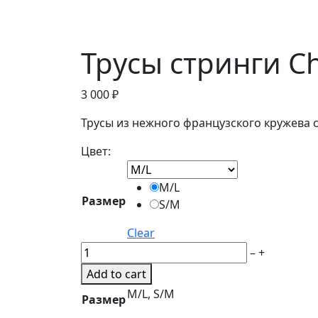
Трусы стринги 
3 000
₽
Трусы из нежного французского кружева 
Цвет:
M/L
Размер
S/M
Clear
Трусы
–
+
стринги
Add to cart
Champagne
M/L, S/M
Размер
quantity