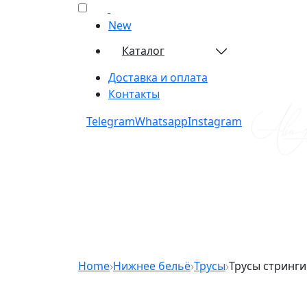
New
Каталог
Доставка и оплата
Контакты
Telegram​
Whatsapp​
Instagram​
Home
Нижнее бельё
Трусы
Трусы стринг