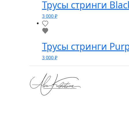
Трусы стринги Blac
3 000
₽
Трусы стринги Purp
3 000
₽