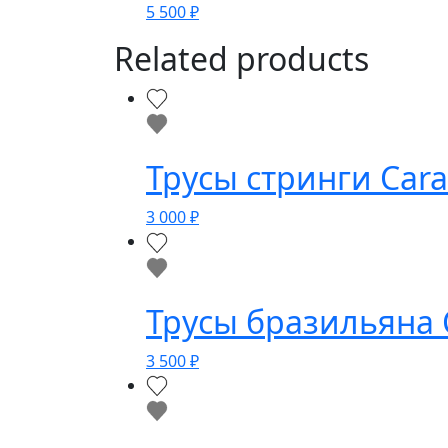
5 500
₽
Related products
Трусы стринги Car
3 000
₽
Трусы бразильяна 
3 500
₽