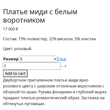
Платье миди с белым
воротником
17 000
₽
Состав: 73% полиэстер, 22% вискоза, 5% эластан.
Цвет: розовый.
Размер
Clear
Платье
–
+
миди
Add to cart
с
Двубортное приталенное платье миди ярко
белым
розового цвета с широким отложным воротником с
воротником
оборкой по краю. Рукава фонарики и глубокий вырез
quantity
придают платью романтический образ. Застежка на
обтянутых пуговицах.