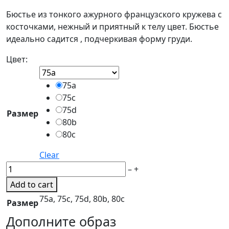
Бюстье из тонкого ажурного французского кружева с
косточками, нежный и приятный к телу цвет. Бюстье
идеально садится , подчеркивая форму груди.
Цвет:
75а
75c
75d
Размер
80b
80c
Clear
Бюстье
–
+
Purple
Add to cart
Rain
75а, 75c, 75d, 80b, 80c
Размер
quantity
Дополните образ