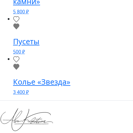
камни»
5 800
₽
Пусеты
500
₽
Колье «Звезда»
3 400
₽