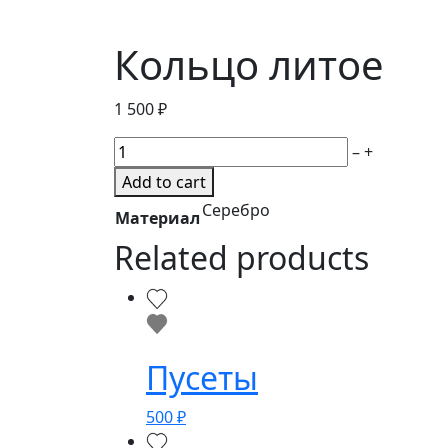
Кольцо литое
1 500
₽
Кольцо
–
+
литое
Add to cart
quantity
Серебро
Материал
Related products
Пусеты
500
₽